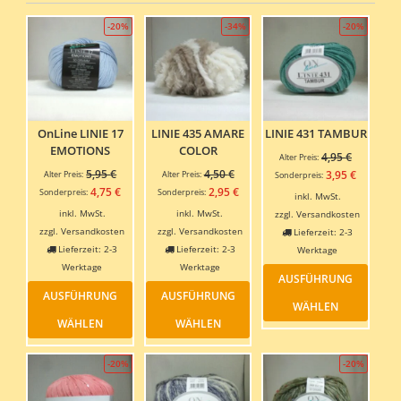
-20%
-34%
-20%
OnLine LINIE 17
LINIE 435 AMARE
LINIE 431 TAMBUR
EMOTIONS
COLOR
Ursprüngl
4,95
€
Alter Preis:
Ursprünglicher
Ursprünglicher
Preis
5,95
€
4,50
€
Aktuelle
3,95
€
Alter Preis:
Alter Preis:
Sonderpreis:
Preis
Preis
war:
Aktueller
Aktueller
Preis
4,75
€
2,95
€
Sonderpreis:
Sonderpreis:
inkl. MwSt.
war:
war:
4,95 €
Preis
Preis
ist:
inkl. MwSt.
inkl. MwSt.
zzgl.
Versandkosten
5,95 €
4,50 €
ist:
ist:
3,95 €.
zzgl.
Versandkosten
zzgl.
Versandkosten
Lieferzeit:
2-3
4,75 €.
2,95 €.
Lieferzeit:
2-3
Lieferzeit:
2-3
Werktage
Dieses
Werktage
Werktage
AUSFÜHRUNG
Dieses
Dieses
Produ
AUSFÜHRUNG
AUSFÜHRUNG
Produkt
Produkt
weist
WÄHLEN
weist
weist
mehre
WÄHLEN
WÄHLEN
mehrere
mehrere
Varia
Varianten
Varianten
auf.
-20%
-20%
auf.
auf.
Die
Die
Die
Optio