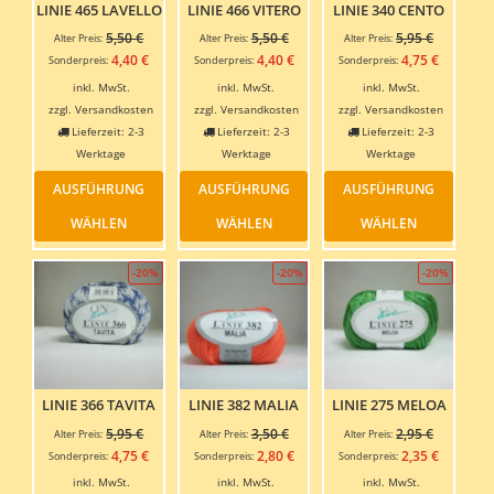
werden
Produktseite
Produ
LINIE 465 LAVELLO
LINIE 466 VITERO
LINIE 340 CENTO
gewählt
gewäh
Ursprünglicher
Ursprünglicher
Ursprüngl
5,50
€
5,50
€
5,95
€
Alter Preis:
Alter Preis:
Alter Preis:
werden
werde
Preis
Preis
Preis
Aktueller
Aktueller
Aktuelle
4,40
€
4,40
€
4,75
€
Sonderpreis:
Sonderpreis:
Sonderpreis:
war:
war:
war:
Preis
Preis
Preis
inkl. MwSt.
inkl. MwSt.
inkl. MwSt.
5,50 €
5,50 €
5,95 €
ist:
ist:
ist:
zzgl.
Versandkosten
zzgl.
Versandkosten
zzgl.
Versandkosten
4,40 €.
4,40 €.
4,75 €.
Lieferzeit:
2-3
Lieferzeit:
2-3
Lieferzeit:
2-3
Werktage
Werktage
Werktage
Dieses
Dieses
Dieses
AUSFÜHRUNG
AUSFÜHRUNG
AUSFÜHRUNG
Produkt
Produkt
Produ
weist
weist
weist
WÄHLEN
WÄHLEN
WÄHLEN
mehrere
mehrere
mehre
Varianten
Varianten
Varia
-20%
-20%
-20%
auf.
auf.
auf.
Die
Die
Die
Optionen
Optionen
Optio
können
können
könn
auf
auf
auf
der
der
der
Produktseite
Produktseite
Produ
LINIE 366 TAVITA
LINIE 382 MALIA
LINIE 275 MELOA
gewählt
gewählt
gewäh
Ursprünglicher
Ursprünglicher
Ursprüngl
5,95
€
3,50
€
2,95
€
Alter Preis:
Alter Preis:
Alter Preis:
werden
werden
werde
Preis
Preis
Preis
Aktueller
Aktueller
Aktuelle
4,75
€
2,80
€
2,35
€
Sonderpreis:
Sonderpreis:
Sonderpreis:
war:
war:
war:
Preis
Preis
Preis
inkl. MwSt.
inkl. MwSt.
inkl. MwSt.