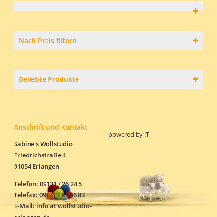
werden
Nach Preis filtern
Beliebte Produkte
Anschrift und Kontakt
powered by
!T
Sabine's Wollstudio
Friedrichstraße 4
91054 Erlangen
Telefon: 09131 / 26 24 5
Telefax: 09131 / 81 56 83
E-Mail: info'at'wollstudio-