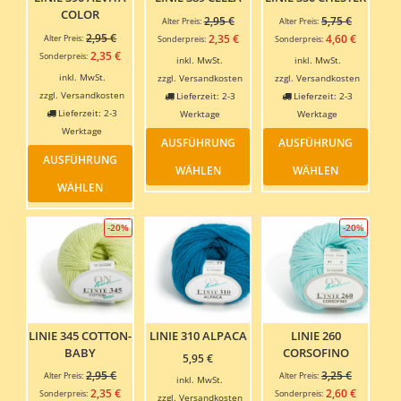
gewählt
gewäh
COLOR
Ursprünglicher
Ursprüngl
2,95
€
5,75
€
Alter Preis:
Alter Preis:
werden
werde
Ursprünglicher
Preis
Preis
2,95
€
Aktueller
Aktuelle
2,35
€
4,60
€
Alter Preis:
Sonderpreis:
Sonderpreis:
Preis
war:
war:
Aktueller
Preis
Preis
2,35
€
Sonderpreis:
inkl. MwSt.
inkl. MwSt.
war:
2,95 €
5,75 €
Preis
ist:
ist:
inkl. MwSt.
zzgl.
Versandkosten
zzgl.
Versandkosten
2,95 €
ist:
2,35 €.
4,60 €.
zzgl.
Versandkosten
Lieferzeit:
2-3
Lieferzeit:
2-3
2,35 €.
Lieferzeit:
2-3
Werktage
Werktage
Dieses
Dieses
Werktage
AUSFÜHRUNG
AUSFÜHRUNG
Dieses
Produkt
Produ
AUSFÜHRUNG
Produkt
weist
weist
WÄHLEN
WÄHLEN
weist
mehrere
mehre
WÄHLEN
mehrere
Varianten
Varia
Varianten
auf.
auf.
-20%
-20%
auf.
Die
Die
Die
Optionen
Optio
Optionen
können
könn
können
auf
auf
auf
der
der
der
Produktseite
Produ
Produktseite
gewählt
gewäh
LINIE 345 COTTON-
LINIE 310 ALPACA
LINIE 260
gewählt
werden
werde
BABY
CORSOFINO
5,95
€
werden
Ursprünglicher
Ursprüngl
2,95
€
3,25
€
Alter Preis:
Alter Preis:
inkl. MwSt.
Preis
Preis
Aktueller
Aktuelle
2,35
€
2,60
€
Sonderpreis:
Sonderpreis:
zzgl.
Versandkosten