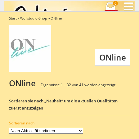
0
Start
»
Wollstudio-Shop
» ONline
ONline
ONline
Nach
Ergebnisse 1 – 32 von 41 werden angezeigt
Aktualität
sortiert
Sortieren sie nach „Neuheit“ um die aktuellen Qualitäten
zuerst anzuzeigen
Sortieren nach