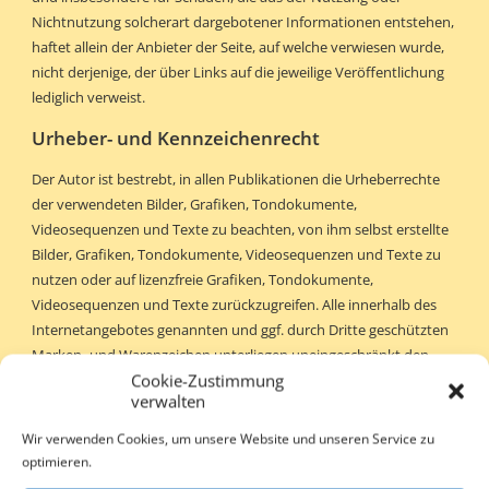
Nichtnutzung solcherart dargebotener Informationen entstehen,
haftet allein der Anbieter der Seite, auf welche verwiesen wurde,
nicht derjenige, der über Links auf die jeweilige Veröffentlichung
lediglich verweist.
Urheber- und Kennzeichenrecht
Der Autor ist bestrebt, in allen Publikationen die Urheberrechte
der verwendeten Bilder, Grafiken, Tondokumente,
Videosequenzen und Texte zu beachten, von ihm selbst erstellte
Bilder, Grafiken, Tondokumente, Videosequenzen und Texte zu
nutzen oder auf lizenzfreie Grafiken, Tondokumente,
Videosequenzen und Texte zurückzugreifen. Alle innerhalb des
Internetangebotes genannten und ggf. durch Dritte geschützten
Marken- und Warenzeichen unterliegen uneingeschränkt den
Cookie-Zustimmung
Bestimmungen des jeweils gültigen Kennzeichenrechts und den
verwalten
Besitzrechten der jeweiligen eingetragenen Eigentümer. Allein
aufgrund der bloßen Nennung ist nicht der Schluss zu ziehen,
Wir verwenden Cookies, um unsere Website und unseren Service zu
dass Markenzeichen nicht durch Rechte Dritter geschützt sind!
optimieren.
Das Copyright für veröffentlichte, vom Autor selbst erstellte