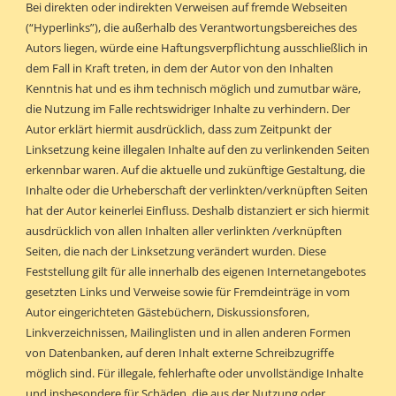
Bei direkten oder indirekten Verweisen auf fremde Webseiten
(“Hyperlinks”), die außerhalb des Verantwortungsbereiches des
Autors liegen, würde eine Haftungsverpflichtung ausschließlich in
dem Fall in Kraft treten, in dem der Autor von den Inhalten
Kenntnis hat und es ihm technisch möglich und zumutbar wäre,
die Nutzung im Falle rechtswidriger Inhalte zu verhindern. Der
Autor erklärt hiermit ausdrücklich, dass zum Zeitpunkt der
Linksetzung keine illegalen Inhalte auf den zu verlinkenden Seiten
erkennbar waren. Auf die aktuelle und zukünftige Gestaltung, die
Inhalte oder die Urheberschaft der verlinkten/verknüpften Seiten
hat der Autor keinerlei Einfluss. Deshalb distanziert er sich hiermit
ausdrücklich von allen Inhalten aller verlinkten /verknüpften
Seiten, die nach der Linksetzung verändert wurden. Diese
Feststellung gilt für alle innerhalb des eigenen Internetangebotes
gesetzten Links und Verweise sowie für Fremdeinträge in vom
Autor eingerichteten Gästebüchern, Diskussionsforen,
Linkverzeichnissen, Mailinglisten und in allen anderen Formen
von Datenbanken, auf deren Inhalt externe Schreibzugriffe
möglich sind. Für illegale, fehlerhafte oder unvollständige Inhalte
und insbesondere für Schäden, die aus der Nutzung oder