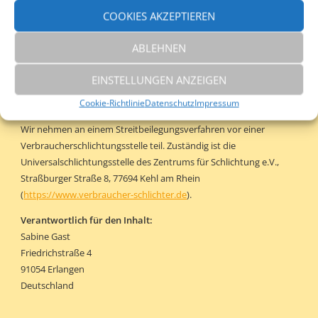
Objekte bleibt allein beim Autor der Seiten. Eine Vervielfältigung
COOKIES AKZEPTIEREN
oder Verwendung solcher Grafiken, Tondokumente,
Videosequenzen und Texte in anderen elektronischen oder
ABLEHNEN
gedruckten Publikationen ist ohne ausdrückliche Zustimmung
des Autors nicht gestattet.
EINSTELLUNGEN ANZEIGEN
Schlichtungsverfahren
Cookie-Richtlinie
Datenschutz
Impressum
Wir nehmen an einem Streitbeilegungsverfahren vor einer
Verbraucherschlichtungsstelle teil. Zuständig ist die
Universalschlichtungsstelle des Zentrums für Schlichtung e.V.,
Straßburger Straße 8, 77694 Kehl am Rhein
(
https://www.verbraucher-schlichter.de
).
Verantwortlich für den Inhalt:
Sabine Gast
Friedrichstraße 4
91054 Erlangen
Deutschland