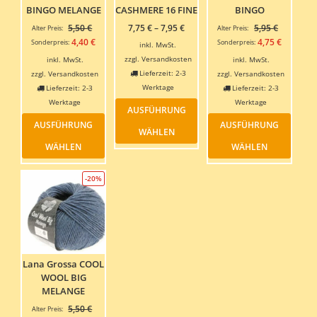
BINGO MELANGE
CASHMERE 16 FINE
BINGO
Ursprünglicher
Ursprüngl
5,50
€
7,75
€
–
7,95
€
5,95
€
Alter Preis:
Alter Preis:
Preis
Preis
Aktueller
Aktuelle
4,40
€
4,75
€
Sonderpreis:
Sonderpreis:
inkl. MwSt.
war:
war:
Preis
Preis
zzgl.
Versandkosten
inkl. MwSt.
inkl. MwSt.
5,50 €
5,95 €
ist:
ist:
Lieferzeit:
2-3
zzgl.
Versandkosten
zzgl.
Versandkosten
4,40 €.
4,75 €.
Werktage
Lieferzeit:
2-3
Lieferzeit:
2-3
Dieses
Werktage
Werktage
AUSFÜHRUNG
Produkt
Dieses
Dieses
AUSFÜHRUNG
AUSFÜHRUNG
weist
Produkt
Produ
WÄHLEN
mehrere
weist
weist
WÄHLEN
WÄHLEN
Varianten
mehrere
mehre
auf.
Varianten
Varia
-20%
Die
auf.
auf.
Optionen
Die
Die
können
Optionen
Optio
auf
können
könn
der
auf
auf
Produktseite
der
der
gewählt
Produktseite
Produ
Lana Grossa COOL
werden
gewählt
gewäh
WOOL BIG
werden
werde
MELANGE
Ursprünglicher
5,50
€
Alter Preis: