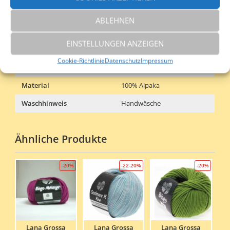
Gewicht
50 g
Nadelstärke
3,5 – 4,0
ABLEHNEN
50 gr – 100 m / Gr. 38 – 40
Lauflänge /
EINSTELLUNGEN ANZEIGEN
Materialverbrauch
600 gr
Cookie-Richtlinie
Datenschutz
Impressum
Maschenprobe
10×10 cm 20 M / 26 R
Material
100% Alpaka
Waschhinweis
Handwäsche
Ähnliche Produkte
-20%
-22-20%
-20%
Lana Grossa
Lana Grossa
Lana Grossa