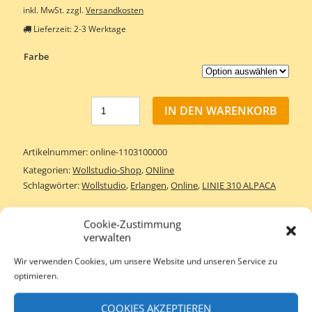
inkl. MwSt.
zzgl.
Versandkosten
Lieferzeit:
2-3 Werktage
Farbe
IN DEN WARENKORB
Artikelnummer:
online-1103100000
Kategorien:
Wollstudio-Shop
,
ONline
Schlagwörter:
Wollstudio
,
Erlangen
,
Online
,
LINIE 310 ALPACA
Cookie-Zustimmung
ZUSÄTZLICHE INFORMATIONEN
REZENSIONEN (0)
verwalten
Wir verwenden Cookies, um unsere Website und unseren Service zu
optimieren.
Zusätzliche Informationen
COOKIES AKZEPTIEREN