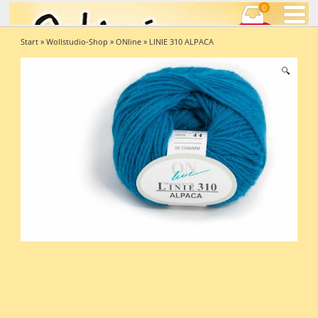
0
Start
»
Wollstudio-Shop
»
ONline
» LINIE 310 ALPACA
🔍