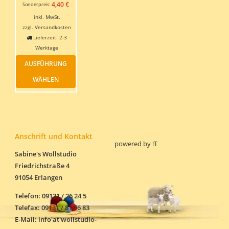
Preis
Aktueller
4,40
€
Sonderpreis:
war:
Preis
inkl. MwSt.
5,50 €
ist:
zzgl.
Versandkosten
4,40 €.
Lieferzeit:
2-3
Werktage
Dieses
AUSFÜHRUNG
Produkt
weist
WÄHLEN
mehrere
Varianten
auf.
Die
Optionen
können
Anschrift und Kontakt
powered by
!T
auf
der
Sabine's Wollstudio
Produktseite
Friedrichstraße 4
gewählt
91054 Erlangen
werden
Telefon: 09131 / 26 24 5
Telefax: 09131 / 81 56 83
E-Mail: info'at'wollstudio-