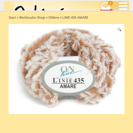
0
Start
»
Wollstudio-Shop
»
ONline
» LINIE 435 AMARE
🔍