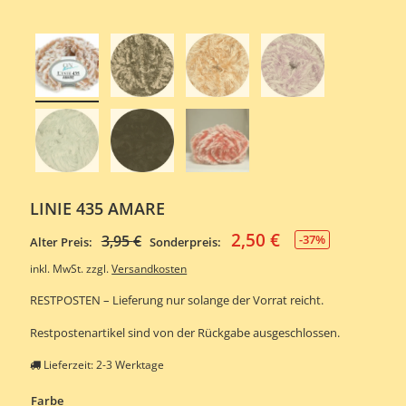
LINIE 435 AMARE
2,50
€
Ursprünglicher
Aktueller
3,95
€
-37%
Alter Preis:
Sonderpreis:
Preis
Preis
inkl. MwSt.
zzgl.
Versandkosten
war:
ist:
RESTPOSTEN – Lieferung nur solange der Vorrat reicht.
3,95 €
2,50 €.
Restpostenartikel sind von der Rückgabe ausgeschlossen.
Lieferzeit:
2-3 Werktage
Farbe