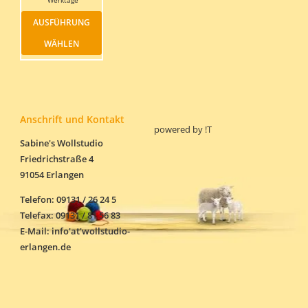
Dieses
AUSFÜHRUNG
Produkt
weist
WÄHLEN
mehrere
Varianten
auf.
Die
Optionen
können
Anschrift und Kontakt
powered by
!T
auf
der
Sabine's Wollstudio
Produktseite
Friedrichstraße 4
gewählt
91054 Erlangen
werden
Telefon: 09131 / 26 24 5
Telefax: 09131 / 81 56 83
E-Mail: info'at'wollstudio-
erlangen.de
Alle Preise inkl. der gesetzlichen MwSt.
Die durchgestrichenen Preise entsprechen dem bisherigen Preis in diesem