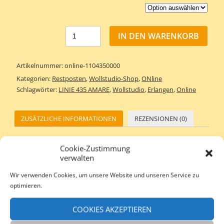
IN DEN WARENKORB
Artikelnummer:
online-1104350000
Kategorien:
Restposten
,
Wollstudio-Shop
,
ONline
Schlagwörter:
LINIE 435 AMARE
,
Wollstudio
,
Erlangen
,
Online
ZUSÄTZLICHE INFORMATIONEN
REZENSIONEN (0)
Cookie-Zustimmung
Zusätzliche Informationen
verwalten
Wir verwenden Cookies, um unsere Website und unseren Service zu
Gewicht
50 g
optimieren.
Nadelstärke
9,0 – 10,0 mm
COOKIES AKZEPTIEREN
Lauflänge /
50 gr – 33 m / Gr. 38 – 40 650 gr