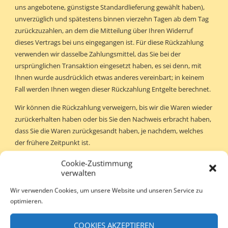
uns angebotene, günstigste Standardlieferung gewählt haben),
unverzüglich und spätestens binnen vierzehn Tagen ab dem Tag
zurückzuzahlen, an dem die Mitteilung über Ihren Widerruf
dieses Vertrags bei uns eingegangen ist. Für diese Rückzahlung
verwenden wir dasselbe Zahlungsmittel, das Sie bei der
ursprünglichen Transaktion eingesetzt haben, es sei denn, mit
Ihnen wurde ausdrücklich etwas anderes vereinbart; in keinem
Fall werden Ihnen wegen dieser Rückzahlung Entgelte berechnet.
Wir können die Rückzahlung verweigern, bis wir die Waren wieder
zurückerhalten haben oder bis Sie den Nachweis erbracht haben,
dass Sie die Waren zurückgesandt haben, je nachdem, welches
der frühere Zeitpunkt ist.
Sie haben die Waren unverzüglich und in jedem Fall spätestens
Cookie-Zustimmung
verwalten
binnen vierzehn Tagen ab dem Tag, an dem Sie uns über den
Widerruf dieses Vertrags unterrichten, an uns zurückzusenden
Wir verwenden Cookies, um unsere Website und unseren Service zu
oder zu übergeben. Die Frist ist gewahrt, wenn Sie die Waren vor
optimieren.
Ablauf der Frist von vierzehn Tagen absenden.
COOKIES AKZEPTIEREN