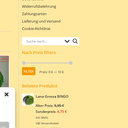
Widerrufsbelehrung
Zahlungsarten
Lieferung und Versand
Cookie-Richtlinie
Nach Preis filtern
-20%
Min.
Max.
FILTER
Preis:
0 €
—
10 €
Preis
Preis
Beliebte Produkte
Lana Grossa BINGO
Ursprünglicher
Alter Preis:
5,95
€
BBLE
Preis
Aktueller
Sonderpreis:
4,75
€
sprünglicher
war:
Preis
inkl. MwSt.
eis
ktueller
5,95 €
ist:
zzgl.
Versandkosten
r:
reis
GEN