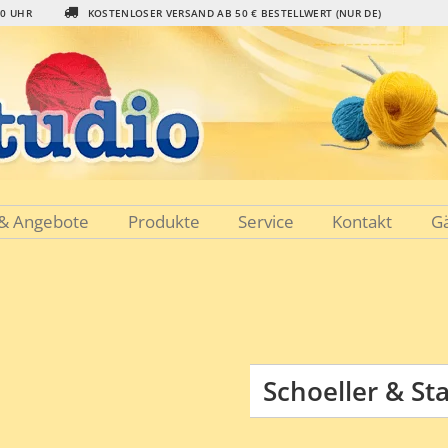
00 UHR
KOSTENLOSER VERSAND AB 50 € BESTELLWERT (NUR DE)
 & Angebote
Produkte
Service
Kontakt
G
Schoeller & St