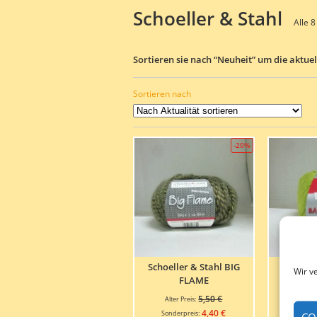
Schoeller & Stahl
Alle 
Sortieren sie nach “Neuheit” um die aktue
Sortieren nach
-20%
Schoeller & Stahl BIG
Schoe
Wir v
FLAME
BAM
Ursprünglicher
5,50
€
Alter Preis:
Alter 
Preis
Aktueller
4,40
€
Sonderpreis:
Sonder
CO