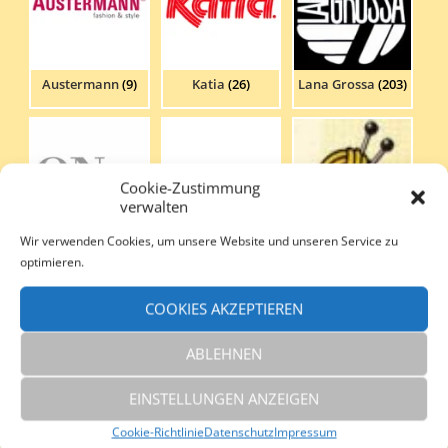
Austermann
(9)
Katia
(26)
Lana Grossa
(203)
Cookie-Zustimmung
verwalten
Wir verwenden Cookies, um unsere Website und unseren Service zu
Restposten
(233)
ONline
(41)
Schoeller & Stahl
optimieren.
(8)
COOKIES AKZEPTIEREN
ABLEHNEN
EINSTELLUNGEN ANZEIGEN
Cookie-Richtlinie
Datenschutz
Impressum
Strickzubehör
(13)