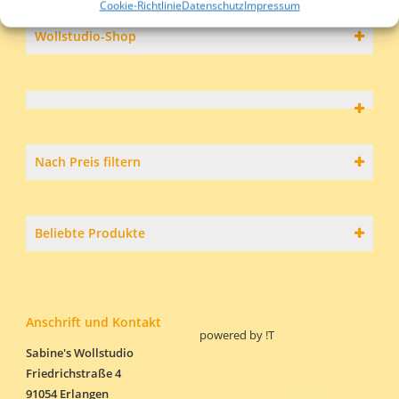
Cookie-Richtlinie
Datenschutz
Impressum
Die
auf.
Optionen
Die
Wollstudio-Shop
können
Optionen
auf
können
der
auf
Produktseite
der
gewählt
Produktseite
werden
gewählt
werden
Nach Preis filtern
Beliebte Produkte
Anschrift und Kontakt
powered by
!T
Sabine's Wollstudio
Friedrichstraße 4
91054 Erlangen