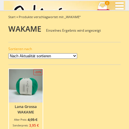
0
Start
» Produkte verschlagwortet mit „WAKAME“
WAKAME
Einzelnes Ergebnis wird angezeigt
Sortieren nach
-20%
Lana Grossa
WAKAME
Ursprünglicher
4,95
€
Alter Preis:
Preis
Aktueller
3,95
€
Sonderpreis: