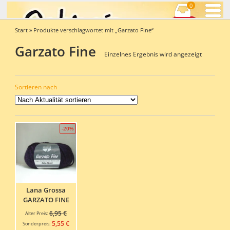
0
Start
» Produkte verschlagwortet mit „Garzato Fine“
Garzato Fine
Einzelnes Ergebnis wird angezeigt
Sortieren nach
-20%
Lana Grossa
GARZATO FINE
Ursprünglicher
6,95
€
Alter Preis:
Preis
Aktueller
5,55
€
Sonderpreis: