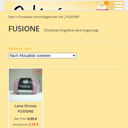
0
Start
» Produkte verschlagwortet mit „FUSIONE“
FUSIONE
Einzelnes Ergebnis wird angezeigt
Sortieren nach
-20%
Lana Grossa
FUSIONE
Ursprünglicher
6,95
€
Alter Preis:
Preis
Aktueller
5,55
€
Sonderpreis: