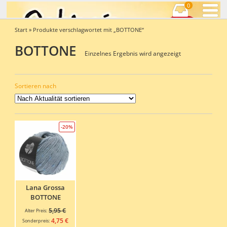
0
Start
» Produkte verschlagwortet mit „BOTTONE“
BOTTONE
Einzelnes Ergebnis wird angezeigt
Sortieren nach
-20%
Lana Grossa
BOTTONE
Ursprünglicher
5,95
€
Alter Preis:
Preis
Aktueller
4,75
€
Sonderpreis: