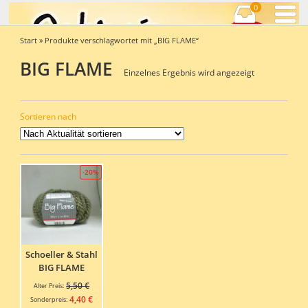
0
Start
» Produkte verschlagwortet mit „BIG FLAME“
BIG FLAME
Einzelnes Ergebnis wird angezeigt
Sortieren nach
-20%
Schoeller & Stahl
BIG FLAME
Ursprünglicher
5,50
€
Alter Preis:
Preis
Aktueller
4,40
€
Sonderpreis: