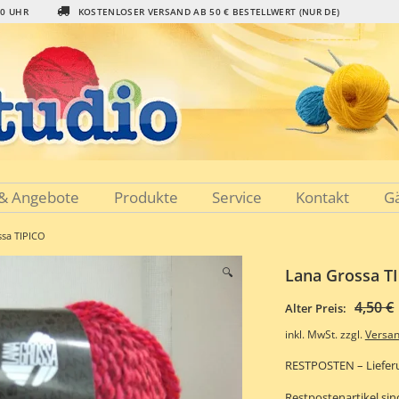
00 UHR
KOSTENLOSER VERSAND AB 50 € BESTELLWERT (NUR DE)
 & Angebote
Produkte
Service
Kontakt
G
ssa TIPICO
🔍
Lana Grossa T
4,50
€
Alter Preis:
inkl. MwSt.
zzgl.
Versa
RESTPOSTEN – Lieferu
Restpostenartikel si