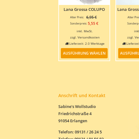
Lana Grossa COLUPO
Lana Gros
Ursprünglicher
6,95
€
Alter Preis:
Alter Prei
Preis
Aktueller
5,55
€
Sonderpreis:
Sonderpr
war:
Preis
inkl. MwSt.
ink
6,95 €
ist:
zzgl.
Versandkosten
zzgl.
Ve
5,55 €.
Lieferzeit:
2-3 Werktage
Lieferze
Dieses
AUSFÜHRUNG WÄHLEN
AUSFÜHR
Produkt
weist
mehrere
Varianten
auf.
Die
Optionen
Anschrift und Kontakt
können
auf
Sabine's Wollstudio
der
Friedrichstraße 4
Produktseite
gewählt
91054 Erlangen
werden
Telefon: 09131 / 26 24 5
Telefax: 09131 / 81 56 83