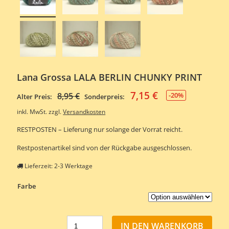
Lana Grossa LALA BERLIN CHUNKY PRINT
7,15
€
Ursprünglicher
Aktueller
8,95
€
-20%
Alter Preis:
Sonderpreis:
Preis
Preis
inkl. MwSt.
zzgl.
Versandkosten
war:
ist:
RESTPOSTEN – Lieferung nur solange der Vorrat reicht.
8,95 €
7,15 €.
Restpostenartikel sind von der Rückgabe ausgeschlossen.
Lieferzeit:
2-3 Werktage
Farbe
IN DEN WARENKORB