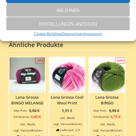
80 % Schurwolle, 15 % Seide, 5 %
Material
ABLEHNEN
Polyamid
EINSTELLUNGEN ANZEIGEN
Waschhinweis
Handwäsche
Cookie-Richtlinie
Datenschutz
Impressum
Ähnliche Produkte
-20%
-20%
Lana Grossa
Lana Grossa Cool
Lana Grossa
BINGO MELANGE
Wool Print
BINGO
Ursprünglicher
Ursprüngl
5,50
€
5,95
€
5,95
€
Alter Preis:
Alter Preis:
Preis
Preis
Aktueller
Aktuelle
4,40
€
4,75
€
Sonderpreis:
Sonderpreis:
inkl. MwSt.
war:
war:
Preis
Preis
zzgl.
Versandkosten
inkl. MwSt.
inkl. MwSt.
5,50 €
5,95 €
ist:
ist:
Lieferzeit:
2-3
zzgl.
Versandkosten
zzgl.
Versandkosten
4,40 €.
4,75 €.
Werktage