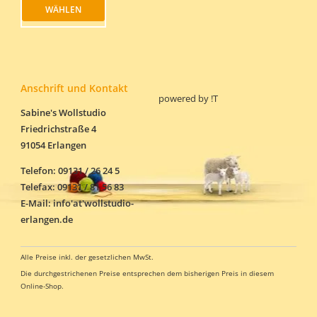
weist
WÄHLEN
mehrere
Varianten
auf.
Die
Optionen
können
Anschrift und Kontakt
powered by
!T
auf
der
Sabine's Wollstudio
Produktseite
Friedrichstraße 4
gewählt
91054 Erlangen
werden
Telefon: 09131 / 26 24 5
Telefax: 09131 / 81 56 83
E-Mail: info'at'wollstudio-
erlangen.de
Alle Preise inkl. der gesetzlichen MwSt.
Die durchgestrichenen Preise entsprechen dem bisherigen Preis in diesem
Online-Shop.