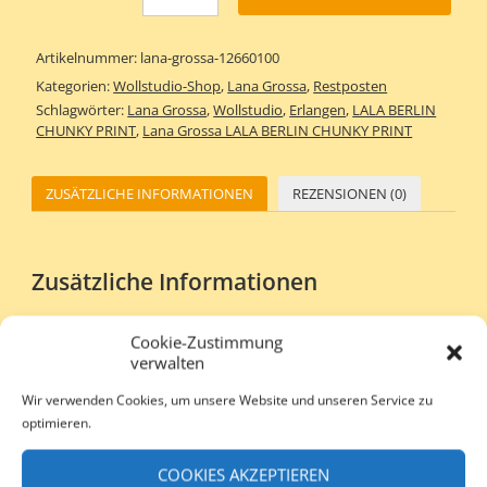
Artikelnummer:
lana-grossa-12660100
Kategorien:
Wollstudio-Shop
,
Lana Grossa
,
Restposten
Schlagwörter:
Lana Grossa
,
Wollstudio
,
Erlangen
,
LALA BERLIN
CHUNKY PRINT
,
Lana Grossa LALA BERLIN CHUNKY PRINT
ZUSÄTZLICHE INFORMATIONEN
REZENSIONEN (0)
Zusätzliche Informationen
Gewicht
50 g
Cookie-Zustimmung
verwalten
Nadelstärke
8,0 – 9,0 mm
Wir verwenden Cookies, um unsere Website und unseren Service zu
50 gr – 50 m / Gr. 38 – 40 ca. 650
Lauflänge /
optimieren.
Materialverbrauch
gr.
Maschenprobe
10×10 cm 10 M / 14 R
COOKIES AKZEPTIEREN