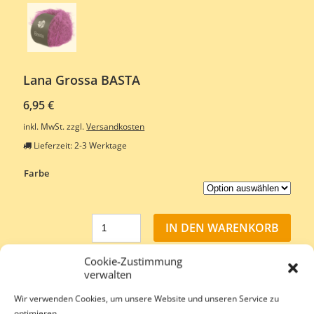
Lana Grossa BASTA
6,95
€
inkl. MwSt.
zzgl.
Versandkosten
Lieferzeit:
2-3 Werktage
Farbe
IN DEN WARENKORB
Cookie-Zustimmung
Artikelnummer:
lana-grossa-11690000
verwalten
Kategorien:
Wollstudio-Shop
,
Lana Grossa
Wir verwenden Cookies, um unsere Website und unseren Service zu
Schlagwörter:
Lana Grossa
,
Wollstudio
,
Erlangen
,
Lana Grossa
optimieren.