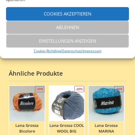
BASTA
COOKIES AKZEPTIEREN
BESCHREIBUNG
ZUSÄTZLICHE INFORMATIONEN
ABLEHNEN
REZENSIONEN (0)
EINSTELLUNGEN ANZEIGEN
ige
Cookie-Richtlinie
Datenschutz
Impressum
Ähnliche Produkte
-30%
-20%
-40%
Lana Grossa
Lana Grossa COOL
Lana Grossa
Bicolore
WOOL BIG
MARINA