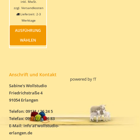
inkl. MwSt.
4,95 €
ist:
zzgl.
Versandkosten
3,47 €.
Lieferzeit:
2-3
Werktage
Dieses
AUSFÜHRUNG
Produkt
weist
WÄHLEN
mehrere
Varianten
auf.
Die
Optionen
können
Anschrift und Kontakt
powered by
!T
auf
der
Sabine's Wollstudio
Produktseite
Friedrichstraße 4
gewählt
91054 Erlangen
werden
Telefon: 09131 / 26 24 5
Telefax: 09131 / 81 56 83
E-Mail: info'at'wollstudio-
erlangen.de