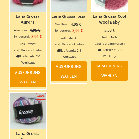
Lana Grossa
Lana Grossa Ibiza
Lana Grossa Cool
Aurora
Wool Baby
Ursprünglicher
4,95
€
Alter Preis:
Ursprünglicher
Preis
4,95
€
Aktueller
5,50
€
3,95
€
Alter Preis:
Sonderpreis:
Preis
war:
Aktueller
Preis
3,95
€
Sonderpreis:
inkl. MwSt.
inkl. MwSt.
war:
4,95 €
Preis
ist:
zzgl.
Versandkosten
inkl. MwSt.
zzgl.
Versandkosten
4,95 €
ist:
3,95 €.
Lieferzeit:
2-3
zzgl.
Versandkosten
Lieferzeit:
2-3
3,95 €.
Werktage
Lieferzeit:
2-3
Werktage
Dieses
Dieses
Werktage
AUSFÜHRUNG
AUSFÜHRUNG
Produ
Dieses
Produkt
AUSFÜHRUNG
weist
Produkt
weist
WÄHLEN
WÄHLEN
mehre
weist
mehrere
WÄHLEN
Varia
mehrere
Varianten
auf.
Varianten
auf.
-40%
Die
auf.
Die
Optio
Die
Optionen
könn
Optionen
können
auf
können
auf
der
auf
der
Produ
der
Produktseite
gewäh
Produktseite
gewählt
Lana Grossa
werde
gewählt
werden