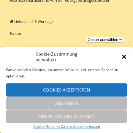
Restpostenartikel sind von der Rückgabe ausgeschlossen.
Lieferzeit:
2-3 Werktage
Farbe
Cookie-Zustimmung
IN DEN WARENKORB
verwalten
Wir verwenden Cookies, um unsere Website und unseren Service zu
Artikelnummer:
katia-1204-0000
optimieren.
Kategorien:
Restposten
,
Katia
,
Wollstudio-Shop
Schlagwörter:
Wollstudio
,
Erlangen
,
Katia
,
SOUSPIR
,
Katia
COOKIES AKZEPTIEREN
SOUSPIR
ABLEHNEN
BESCHREIBUNG
ZUSÄTZLICHE INFORMATIONEN
EINSTELLUNGEN ANZEIGEN
REZENSIONEN (0)
Cookie-Richtlinie
Datenschutz
Impressum