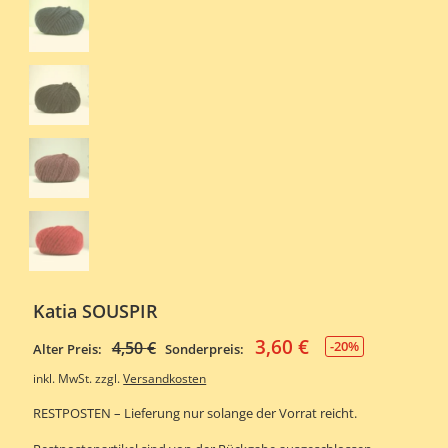
Katia SOUSPIR
3,60
€
Ursprünglicher
Aktueller
4,50
€
-20%
Alter Preis:
Sonderpreis:
Preis
Preis
inkl. MwSt.
zzgl.
Versandkosten
war:
ist:
RESTPOSTEN – Lieferung nur solange der Vorrat reicht.
4,50 €
3,60 €.