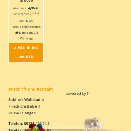
Groove
werden
Ursprünglicher
4,95
€
Alter Preis:
Preis
Aktueller
2,95
€
Sonderpreis:
war:
Preis
inkl. MwSt.
4,95 €
ist:
zzgl.
Versandkosten
2,95 €.
Lieferzeit:
2-3
Werktage
Dieses
AUSFÜHRUNG
Produkt
weist
WÄHLEN
mehrere
Varianten
auf.
Die
Optionen
können
Anschrift und Kontakt
powered by
!T
auf
der
Sabine's Wollstudio
Produktseite
Friedrichstraße 4
gewählt
91054 Erlangen
werden
Telefon: 09131 / 26 24 5
Telefax: 09131 / 81 56 83