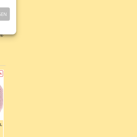
GEN
Es
r
g.
0%
L