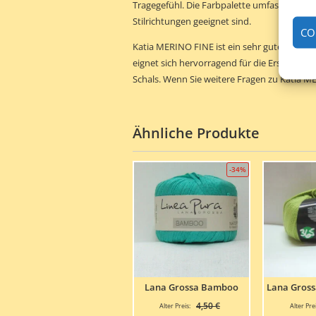
Tragegefühl. Die Farbpalette umfasst eine A
Stilrichtungen geeignet sind.
CO
Katia MERINO FINE ist ein sehr gutes Garn f
eignet sich hervorragend für die Erstellung
Schals. Wenn Sie weitere Fragen zu Katia 
Ähnliche Produkte
-34%
Lana Grossa Bamboo
Lana Gros
Ursprünglicher
4,50
€
Alter Preis:
Alter Prei