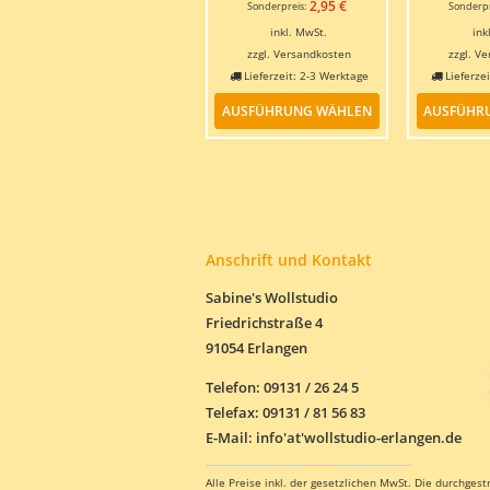
Preis
Aktueller
2,95
€
Sonderpreis:
Sonderpr
war:
Preis
inkl. MwSt.
ink
4,50 €
ist:
zzgl.
Versandkosten
zzgl.
Ve
2,95 €.
Lieferzeit:
2-3 Werktage
Lieferze
Dieses
AUSFÜHRUNG WÄHLEN
AUSFÜHR
Produkt
weist
mehrere
Varianten
auf.
Die
Optionen
Anschrift und Kontakt
können
auf
Sabine's Wollstudio
der
Friedrichstraße 4
Produktseite
gewählt
91054 Erlangen
werden
Telefon: 09131 / 26 24 5
Telefax: 09131 / 81 56 83
E-Mail: info'at'wollstudio-erlangen.de
Alle Preise inkl. der gesetzlichen MwSt.
Die durchgest