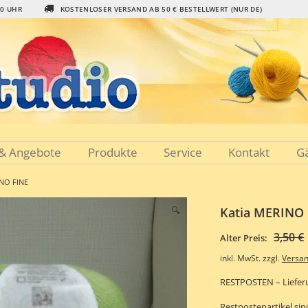
00 UHR
KOSTENLOSER VERSAND AB 50 € BESTELLWERT (NUR DE)
 & Angebote
Produkte
Service
Kontakt
G
INO FINE
🔍
Katia MERINO 
3,50
€
Alter Preis:
inkl. MwSt.
zzgl.
Versa
RESTPOSTEN – Lieferu
Restpostenartikel si