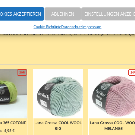
uswahl an neutralen und auffälligen Farbtönen, die für unterschiedliche
OKIES AKZEPTIEREN
ABLEHNEN
EINSTELLUNGEN ANZEI
ür Strickprojekte, die besonders weich und angenehm zu tragen sein sollen. 
Cookie-Richtlinie
Datenschutz
Impressum
 von Pullovern, Jacken oder Schals, aber auch für Accessoires wie Mützen ode
MERINO FINE oder anderen Garnen haben, stehe ich Ihnen gerne zur Verfügun
-30%
-2
sa 365 COTONE
Lana Grossa COOL WOOL
Lana Grossa COOL WOO
BIG
MELANGE
Ursprünglicher
4,95
€
s: