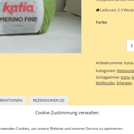
Lieferzeit:
2-3 Werk
Farbe
Artikelnummer:
katia
Kategorien:
Restpost
Schlagwörter:
Katia
,
M
Wollstudio
,
Erlangen
ORMATIONEN
REZENSIONEN (0)
Cookie-Zustimmung verwalten
m Hause „Katia“. Es handelt sich hierbei um ein feines und weiches Garn, da
erwenden Cookies, um unsere Website und unseren Service zu optimieren.
lle ist bekannt für ihre hohe Qualität und ihr weiches, angenehmes